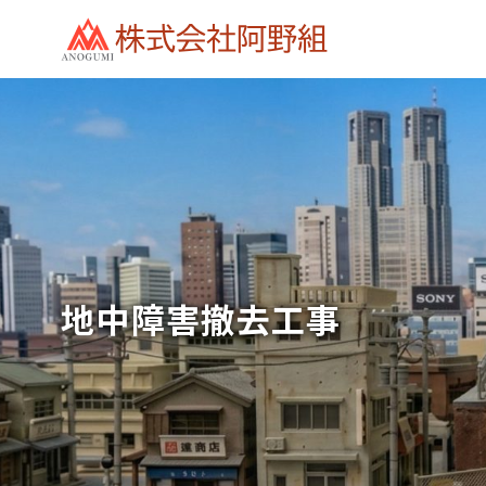
コ
ン
テ
ン
ツ
へ
移
動
地中障害撤去工事