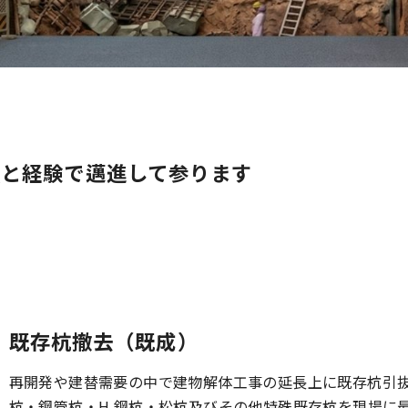
績と経験で邁進して参ります
既存杭撤去（既成）
再開発や建替需要の中で建物解体工事の延長上に既存杭引抜の
杭・鋼管杭・H 鋼杭・松杭及びその他特殊既存杭を現場に