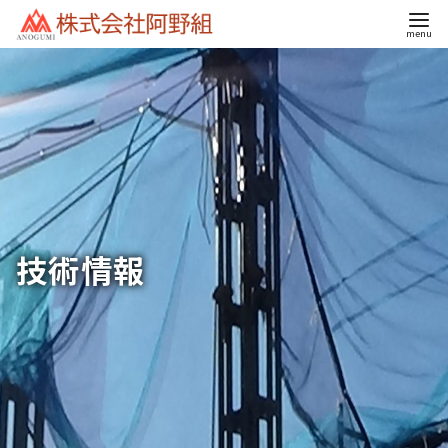
コ
ン
テ
ン
ツ
へ
移
動
技術情報