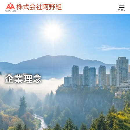
コ
ン
テ
ン
ツ
へ
移
動
企業理念