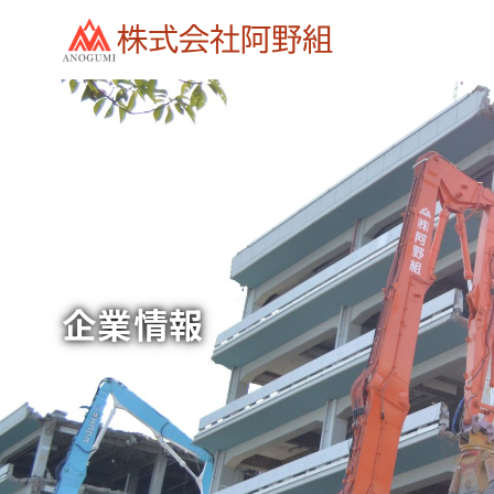
コ
ン
テ
ン
ツ
へ
移
動
企業情報