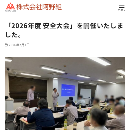
コ
「2026年度 安全大会」を開催いたしま
ン
テ
した。
ン
2026年7月1日
ツ
へ
移
動