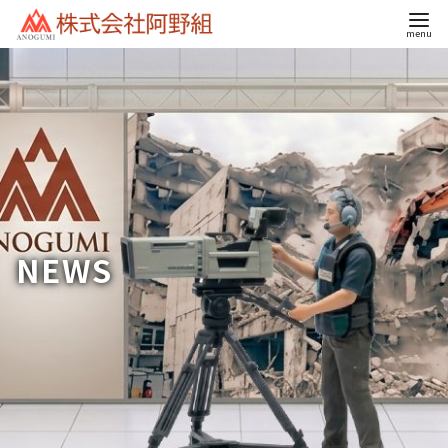
コ
ン
テ
ン
ツ
へ
移
動
NEWS